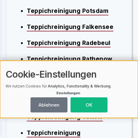
Teppichreinigung Potsdam
Teppichreinigung Falkensee
Teppichreinigung Radebeul
Teppichreinigung Rathenow
Cookie-Einstellungen
Teppichreinigung
Ludwigsfelde
Wir nutzen Cookies für
Analytics, Functionality & Werbung
.
Einstellungen
Teppichreinigung Werder
Ablehnen
OK
Teppichreinigung Teltow
Teppichreinigung